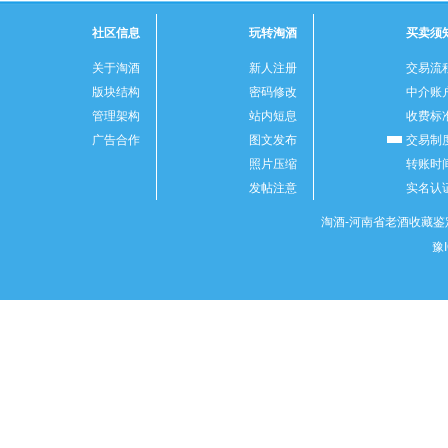
社区信息
玩转淘酒
买卖须
关于淘酒
新人注册
交易流
版块结构
密码修改
中介账
管理架构
站内短息
收费标
广告合作
图文发布
交易制
照片压缩
转账时
发帖注意
实名认
淘酒-河南省老酒收藏鉴定
豫I