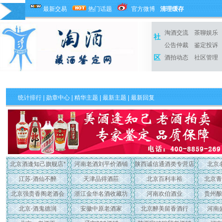
最新交易
热门话题
官方微博
清理缓存
淘酒交流
茶聊娱乐
社
公告仲裁
鉴定投诉
区
酒拍动态
社区管理
统计排行
|
勋章中心
|
精华主题
|
最新主题
| 最新回复
北京酒逢知己旗舰店*
河南老酒刘平价酒铺
陕西诚信通酒类专营店
北京
江苏-酒仙不醉
天津品得酒莊
北京百利丰裕
北京青
北京强贵香阁老酒会
浙江金华名酒收藏坊
河南欢伯酒业
贵州酿
北京-酒鬼德润
安徽中原老酒家
北京醉美留香酒行
河南