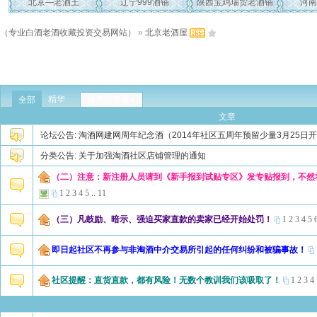
北京—老酒王
辽宁999酒铺
陕西宝鸡瑞贸老酒铺
河南
（专业白酒老酒收藏投资交易网站）
»
北京老酒屋
精华
全部
按类型查看
▼
文章
论坛公告:
淘酒网建网周年纪念酒（2014年社区五周年预留少量3月25日
分类公告:
关于加强淘酒社区店铺管理的通知
（二）注意：新注册人员请到《新手报到试贴专区》发专贴报到，不然
1
2
3
4
5
..
11
（三）凡鼓励、暗示、强迫买家直款的卖家已经开始处罚！
1
2
3
4
5
即日起社区不再参与非淘酒中介交易所引起的任何纠纷和被骗事故！
社区提醒：直货直款，都有风险！无数个教训我们该吸取了！
1
2
3
4