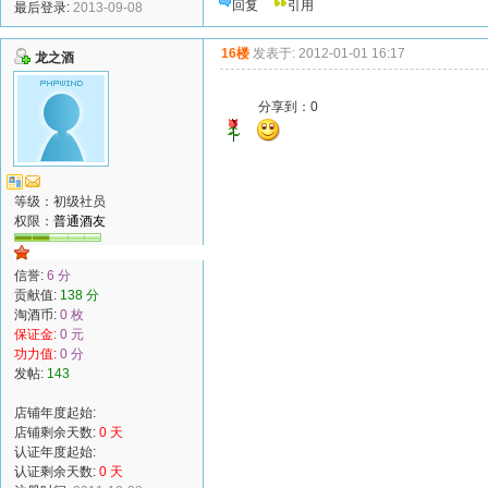
回复
引用
最后登录:
2013-09-08
16楼
发表于: 2012-01-01 16:17
龙之酒
分享到：
0
等级：初级社员
权限：
普通酒友
信誉:
6 分
贡献值:
138 分
淘酒币:
0 枚
保证金:
0 元
功力值:
0 分
发帖:
143
店铺年度起始:
店铺剩余天数:
0 天
认证年度起始:
认证剩余天数:
0 天