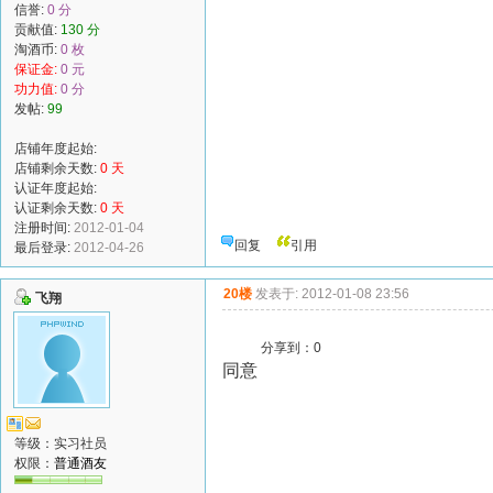
信誉:
0 分
贡献值:
130 分
淘酒币:
0 枚
保证金:
0 元
功力值:
0 分
发帖:
99
店铺年度起始:
店铺剩余天数:
0 天
认证年度起始:
认证剩余天数:
0 天
注册时间:
2012-01-04
回复
引用
最后登录:
2012-04-26
20楼
发表于: 2012-01-08 23:56
飞翔
分享到：
0
同意
等级：实习社员
权限：
普通酒友