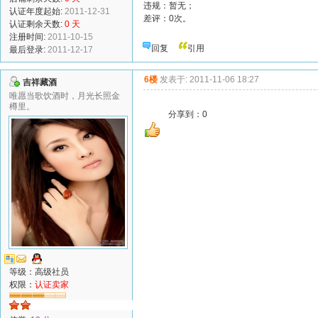
违规：暂无；
认证年度起始:
2011-12-31
差评：0次。
认证剩余天数:
0 天
注册时间:
2011-10-15
回复
引用
最后登录:
2011-12-17
6楼
发表于: 2011-11-06 18:27
吉祥藏酒
唯愿当歌饮酒时，月光长照金
樽里。
分享到：
0
等级：高级社员
权限：
认证卖家