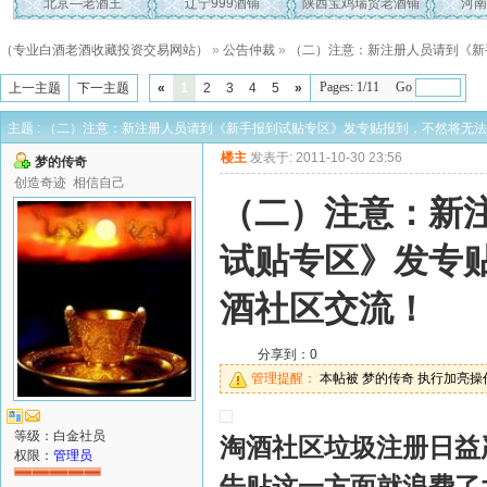
北京—老酒王
辽宁999酒铺
陕西宝鸡瑞贸老酒铺
河南
（专业白酒老酒收藏投资交易网站）
»
公告仲裁
»
（二）注意：新注册人员请到《新
Pages: 1/11 Go
上一主题
下一主题
«
1
2
3
4
5
»
主题 : （二）注意：新注册人员请到《新手报到试贴专区》发专贴报到，不然将无
楼主
发表于: 2011-10-30 23:56
梦的传奇
创造奇迹 相信自己
（二）注意：新
试贴专区》发专
酒社区交流！
分享到：
0
管理提醒：
本帖被 梦的传奇 执行加亮操作(2
等级：白金社员
淘酒社区垃圾注册日益
权限：
管理员
告贴这一方面就浪费了大