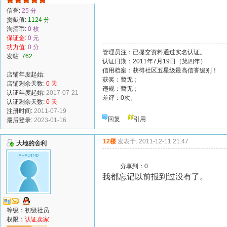
信誉:
25 分
贡献值:
1124 分
淘酒币:
0 枚
保证金:
0 元
功力值:
0 分
管理员注：已提交资料通过实名认证。
发帖:
762
认证日期：2011年7月19日（第四年）
信用档案：获得社区五星级最高信誉级别！
店铺年度起始:
获奖：暂无；
店铺剩余天数:
0 天
违规：暂无；
认证年度起始:
2017-07-21
差评：0次。
认证剩余天数:
0 天
注册时间:
2011-07-19
回复
引用
最后登录:
2023-01-16
12楼
发表于: 2011-12-11 21:47
大地的舍利
分享到：
0
我都忘记以前报到过没有了。
等级：初级社员
权限：
认证卖家