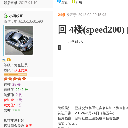
回复
引用
最后登录:
2017-04-10
24楼
发表于: 2012-02-20 15:08
小酒牧童
微信；电话13513581590
回 4楼(speed200
分享到：
0
][[
等级：黄金社员
权限：
认证卖家
信誉:
25 分
贡献值:
2545 分
淘酒币:
0 枚
保证金:
0 元
功力值:
0 分
管理员注：已提交资料通过实名认证；淘宝拍卖
发帖:
2368
认证日期：2012年3月24日（第五年）
信用档案：获得社区五星级最高信誉级别！
店铺年度起始:
获奖：暂无；
店铺剩余天数:
0 天