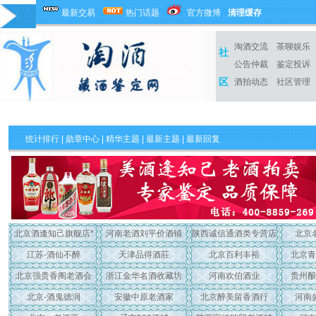
最新交易
热门话题
官方微博
清理缓存
淘酒交流
茶聊娱乐
社
公告仲裁
鉴定投诉
区
酒拍动态
社区管理
统计排行
|
勋章中心
|
精华主题
|
最新主题
| 最新回复
北京酒逢知己旗舰店*
河南老酒刘平价酒铺
陕西诚信通酒类专营店
北京
江苏-酒仙不醉
天津品得酒莊
北京百利丰裕
北京青
北京强贵香阁老酒会
浙江金华名酒收藏坊
河南欢伯酒业
贵州酿
北京-酒鬼德润
安徽中原老酒家
北京醉美留香酒行
河南