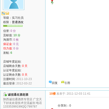
等级：实习社员
权限：
普通酒友
信誉:
0 分
贡献值:
10 分
淘酒币:
0 枚
保证金:
0 元
功力值:
0 分
发帖:
6
店铺年度起始:
店铺剩余天数:
0 天
认证年度起始:
认证剩余天数:
0 天
注册时间:
2011-10-23
回复
引用
最后登录:
2012-03-22
10楼
发表于: 2011-12-03 11:41
诚信通名酒老酒
陕西诚信通酒类专营店 广交天
下好友欢迎技术交流鉴别 电话
分享到：
0
13335399199QQ:799787