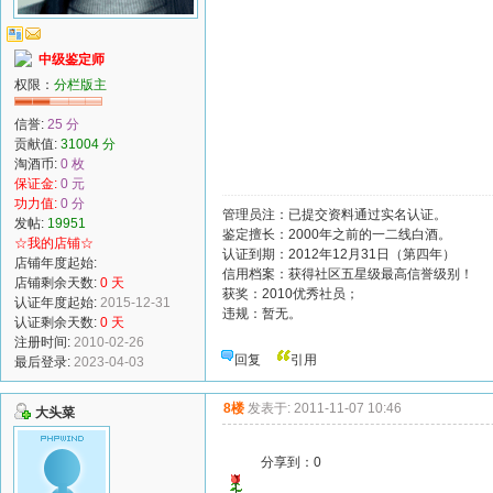
中级鉴定师
权限：
分栏版主
信誉:
25 分
贡献值:
31004 分
淘酒币:
0 枚
保证金:
0 元
功力值:
0 分
管理员注：已提交资料通过实名认证。
发帖:
19951
鉴定擅长：2000年之前的一二线白酒。
☆我的店铺☆
认证到期：2012年12月31日（第四年）
店铺年度起始:
信用档案：获得社区五星级最高信誉级别！
店铺剩余天数:
0 天
获奖：2010优秀社员；
认证年度起始:
2015-12-31
违规：暂无。
认证剩余天数:
0 天
注册时间:
2010-02-26
回复
引用
最后登录:
2023-04-03
8楼
发表于: 2011-11-07 10:46
大头菜
分享到：
0