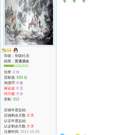
等级：初级社员
权限：
普通酒友
信誉:
2 分
贡献值:
533 分
淘酒币:
0 枚
保证金:
0 元
功力值:
0 分
发帖:
312
店铺年度起始:
店铺剩余天数:
0 天
认证年度起始:
认证剩余天数:
0 天
注册时间:
2011-10-05