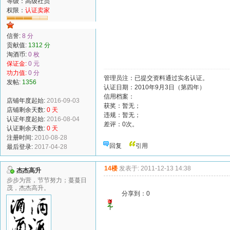
等级：高级社员
权限：
认证卖家
信誉:
8 分
贡献值:
1312 分
淘酒币:
0 枚
保证金:
0 元
功力值:
0 分
管理员注：已提交资料通过实名认证。
发帖:
1356
认证日期：2010年9月3日（第四年）
信用档案：
店铺年度起始:
2016-09-03
获奖：暂无；
店铺剩余天数:
0 天
违规：暂无；
认证年度起始:
2016-08-04
差评：0次。
认证剩余天数:
0 天
注册时间:
2010-08-28
回复
引用
最后登录:
2017-04-28
14楼
发表于: 2011-12-13 14:38
杰杰高升
步步为营，节节努力；蔓蔓日
茂，杰杰高升。
分享到：
0