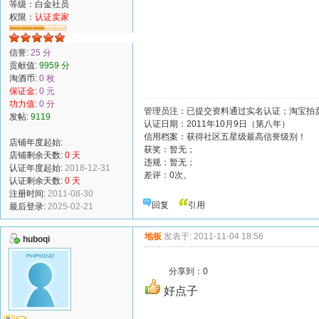
等级：白金社员
权限：
认证卖家
信誉:
25 分
贡献值:
9959 分
淘酒币:
0 枚
保证金:
0 元
功力值:
0 分
管理员注：已提交资料通过实名认证；淘宝拍卖
发帖:
9119
认证日期：2011年10月9日（第八年）
信用档案：获得社区五星级最高信誉级别！
店铺年度起始:
获奖：暂无；
店铺剩余天数:
0 天
违规：暂无；
认证年度起始:
2018-12-31
差评：0次。
认证剩余天数:
0 天
注册时间:
2011-08-30
回复
引用
最后登录:
2025-02-21
地板
发表于: 2011-11-04 18:56
huboqi
分享到：
0
好点子