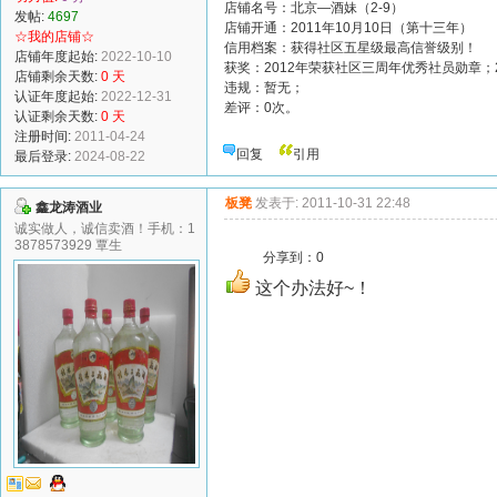
店铺名号：北京—酒妹（2-9）
发帖:
4697
店铺开通：2011年10月10日（第十三年）
☆我的店铺☆
信用档案：获得社区五星级最高信誉级别！
店铺年度起始:
2022-10-10
获奖：2012年荣获社区三周年优秀社员勋章；
店铺剩余天数:
0 天
违规：暂无；
认证年度起始:
2022-12-31
差评：0次。
认证剩余天数:
0 天
注册时间:
2011-04-24
回复
引用
最后登录:
2024-08-22
板凳
发表于: 2011-10-31 22:48
鑫龙涛酒业
诚实做人，诚信卖酒！手机：1
3878573929 覃生
分享到：
0
这个办法好~！