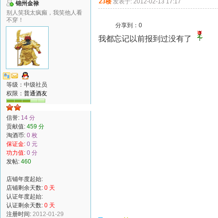
23楼
发表于: 2012-02-13 17:17
锦州金禄
别人笑我太疯癫，我笑他人看
不穿！
分享到：
0
我都忘记以前报到过没有了
等级：中级社员
权限：
普通酒友
信誉:
14 分
贡献值:
459 分
淘酒币:
0 枚
保证金:
0 元
功力值:
0 分
发帖:
460
店铺年度起始:
店铺剩余天数:
0 天
认证年度起始:
认证剩余天数:
0 天
注册时间:
2012-01-29