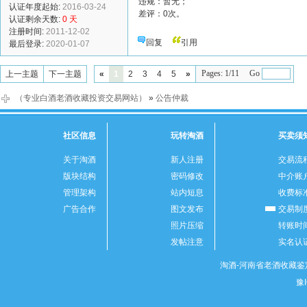
违规：暂无；
认证年度起始:
2016-03-24
差评：0次。
认证剩余天数:
0 天
注册时间:
2011-12-02
回复
引用
最后登录:
2020-01-07
Pages: 1/11 Go
上一主题
下一主题
«
1
2
3
4
5
»
（专业白酒老酒收藏投资交易网站）
»
公告仲裁
社区信息
玩转淘酒
买卖须
关于淘酒
新人注册
交易流
版块结构
密码修改
中介账
管理架构
站内短息
收费标
广告合作
图文发布
交易制
照片压缩
转账时
发帖注意
实名认
淘酒-河南省老酒收藏鉴定
豫I