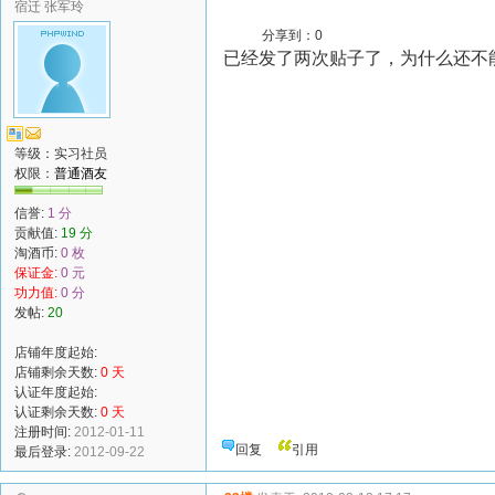
宿迁 张军玲
分享到：
0
已经发了两次贴子了，为什么还不
等级：实习社员
权限：
普通酒友
信誉:
1 分
贡献值:
19 分
淘酒币:
0 枚
保证金:
0 元
功力值:
0 分
发帖:
20
店铺年度起始:
店铺剩余天数:
0 天
认证年度起始:
认证剩余天数:
0 天
注册时间:
2012-01-11
回复
引用
最后登录:
2012-09-22