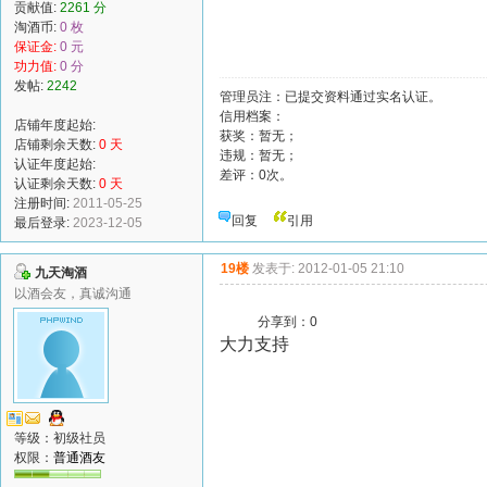
贡献值:
2261 分
淘酒币:
0 枚
保证金:
0 元
功力值:
0 分
发帖:
2242
管理员注：已提交资料通过实名认证。
信用档案：
店铺年度起始:
获奖：暂无；
店铺剩余天数:
0 天
违规：暂无；
认证年度起始:
差评：0次。
认证剩余天数:
0 天
注册时间:
2011-05-25
回复
引用
最后登录:
2023-12-05
19楼
发表于: 2012-01-05 21:10
九天淘酒
以酒会友，真诚沟通
分享到：
0
大力支持
等级：初级社员
权限：
普通酒友