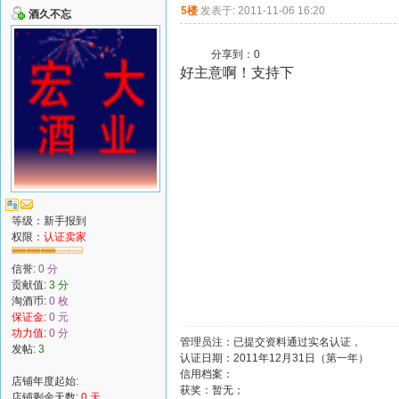
5楼
发表于: 2011-11-06 16:20
酒久不忘
分享到：
0
好主意啊！支持下
等级：新手报到
权限：
认证卖家
信誉:
0 分
贡献值:
3 分
淘酒币:
0 枚
保证金:
0 元
功力值:
0 分
管理员注：已提交资料通过实名认证，
发帖:
3
认证日期：2011年12月31日（第一年）
信用档案：
店铺年度起始:
获奖：暂无；
店铺剩余天数:
0 天