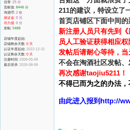
信誉:
25 分
贡献值:
8446 分
211的建议，特设立
淘酒币:
2 枚
保证金:
0 元
首页店铺区下面中间的
功力值:
0 分
发帖:
5488
新注册人员只有先到《
店铺年度起始:
员人工验证获得相应权
店铺剩余天数:
0 天
认证年度起始:
2022-12-31
发帖后请耐心等待，当
认证剩余天数:
0 天
注册时间:
2009-05-09
不会在淘酒社区发帖、
最后登录:
2026-08-06
再次感谢taojiu5211！
不得已而为之的办法，
由此进入报到
http://w