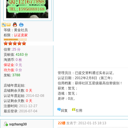
等级：黄金社员
权限：
认证卖家
信誉:
25 分
贡献值:
4163 分
淘酒币:
0 枚
保证金:
0 元
功力值:
0 分
管理员注：已提交资料通过实名认证。
发帖:
3788
认证日期：2012年2月8日（第三年）
信用档案：获得社区五星级最高信誉级别！
店铺年度起始:
获奖：暂无；
店铺剩余天数:
0 天
违规：暂无；
认证年度起始:
2014-02-08
差评：0次。
认证剩余天数:
0 天
注册时间:
2011-12-27
回复
引用
最后登录:
2016-07-04
22楼
发表于: 2012-01-15 18:13
sqzhang30