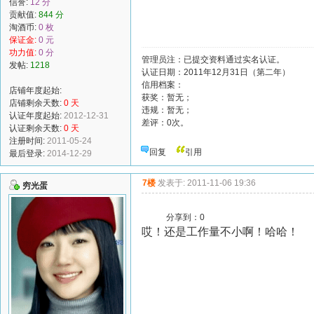
信誉:
12 分
贡献值:
844 分
淘酒币:
0 枚
保证金:
0 元
功力值:
0 分
管理员注：已提交资料通过实名认证。
发帖:
1218
认证日期：2011年12月31日（第二年）
信用档案：
店铺年度起始:
获奖：暂无；
店铺剩余天数:
0 天
违规：暂无；
认证年度起始:
2012-12-31
差评：0次。
认证剩余天数:
0 天
注册时间:
2011-05-24
回复
引用
最后登录:
2014-12-29
7楼
发表于: 2011-11-06 19:36
穷光蛋
分享到：
0
哎！还是工作量不小啊！哈哈！