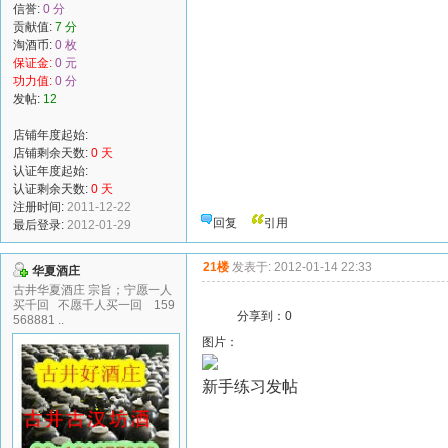
信誉:
0 分
贡献值:
7 分
淘酒币:
0 枚
保证金:
0 元
功力值:
0 分
发帖:
12
店铺年度起始:
店铺剩余天数:
0 天
认证年度起始:
认证剩余天数:
0 天
注册时间:
2011-12-22
回复
引用
最后登录:
2012-01-29
21楼
发表于: 2012-01-14 22:33
华夏酒庄
古井华夏酒庄 宗旨；宁愿一人
买千回 不愿千人买一回 159
分享到：
0
568881 ..
图片：
新手练习发帖