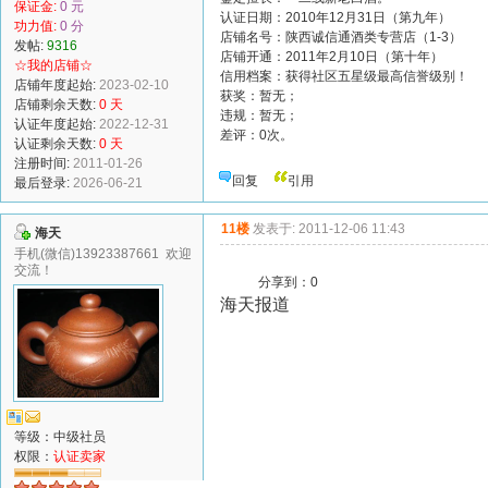
保证金:
0 元
认证日期：2010年12月31日（第九年）
功力值:
0 分
店铺名号：陕西诚信通酒类专营店（1-3）
发帖:
9316
店铺开通：2011年2月10日（第十年）
☆我的店铺☆
信用档案：获得社区五星级最高信誉级别！
店铺年度起始:
2023-02-10
获奖：暂无；
店铺剩余天数:
0 天
违规：暂无；
认证年度起始:
2022-12-31
差评：0次。
认证剩余天数:
0 天
注册时间:
2011-01-26
回复
引用
最后登录:
2026-06-21
11楼
发表于: 2011-12-06 11:43
海天
手机(微信)13923387661 欢迎
交流！
分享到：
0
海天报道
等级：中级社员
权限：
认证卖家