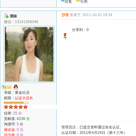
回复
引用
沙发
发表于: 2011-10-31 19:34
酒妹
微信：13141358348
分享到：
0
等级：黄金社员
权限：
认证大店长
信誉:
25 分
贡献值:
6236 分
淘酒币:
5 枚
管理员注：已提交资料通过实名认证。
保证金:
0 元
认证日期：2011年4月24日（第十三年）
功力值:
0 分