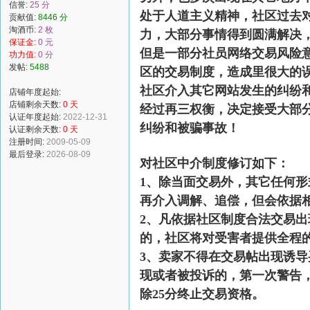
信誉:
25 分
处于人道主义精神，社区过去
贡献值:
8446 分
淘酒币:
2 枚
力，大部分事情得到圆满解决
保证金:
0 元
但是一部分社员网络交易风险
功力值:
0 分
发帖:
5488
区的交易制度，造成里很大的
社区介入其它网站发生的纠纷
店铺年度起始:
店铺剩余天数:
0 天
经过再三权衡，决定接受大部
认证年度起始:
2022-12-31
纠纷和被骗事故！
认证剩余天数:
0 天
注册时间:
2009-05-09
最后登录:
2026-08-09
对社区中介制度修订如下：
1、除当面交易外，其它任何
再介入调解、追偿，但会依据
2、凡依据社区制度合法交易
的，社区将对受害者提供全程
3、卖家不得在交易帖出现诱
现或者被投诉的，第一次警告，
除25分终止交易资格。