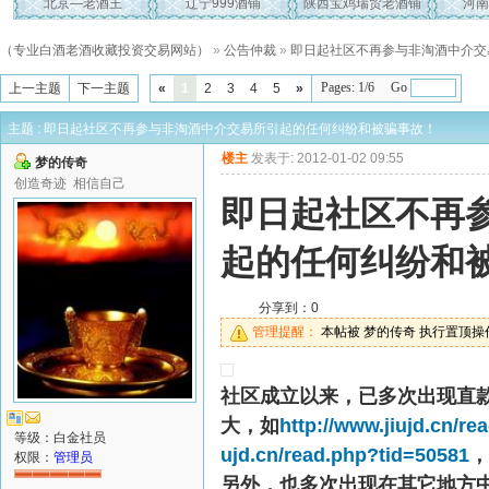
北京—老酒王
辽宁999酒铺
陕西宝鸡瑞贸老酒铺
河南
（专业白酒老酒收藏投资交易网站）
»
公告仲裁
»
即日起社区不再参与非淘酒中介交
Pages: 1/6 Go
上一主题
下一主题
«
1
2
3
4
5
»
主题 : 即日起社区不再参与非淘酒中介交易所引起的任何纠纷和被骗事故！
楼主
发表于: 2012-01-02 09:55
梦的传奇
创造奇迹 相信自己
即日起社区不再
起的任何纠纷和
分享到：
0
管理提醒：
本帖被 梦的传奇 执行置顶操作(2
社区成立以来，已多次出现直
大，如
http://www.jiujd.cn/r
等级：白金社员
ujd.cn/read.php?tid=50581
，
权限：
管理员
另外，也多次出现在其它地方