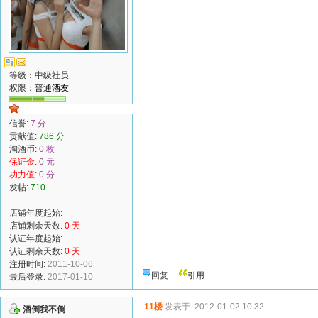
等级：中级社员
权限：
普通酒友
信誉:
7 分
贡献值:
786 分
淘酒币:
0 枚
保证金:
0 元
功力值:
0 分
发帖:
710
店铺年度起始:
店铺剩余天数:
0 天
认证年度起始:
认证剩余天数:
0 天
注册时间:
2011-10-06
回复
引用
最后登录:
2017-01-10
11楼
发表于: 2012-01-02 10:32
酒倒我不倒