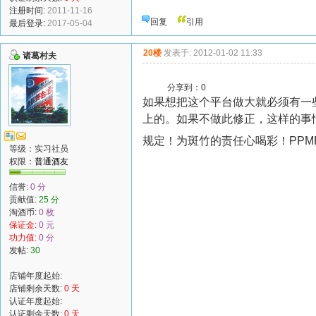
注册时间:
2011-11-16
回复
引用
最后登录:
2017-05-04
20楼
发表于: 2012-01-02 11:33
诸葛村夫
分享到：
0
如果想把这个平台做大就必须有一
上的。如果不做此修正，这样的事
规定！为斑竹的责任心喝彩！PPM
等级：实习社员
权限：
普通酒友
信誉:
0 分
贡献值:
25 分
淘酒币:
0 枚
保证金:
0 元
功力值:
0 分
发帖:
30
店铺年度起始:
店铺剩余天数:
0 天
认证年度起始:
认证剩余天数:
0 天