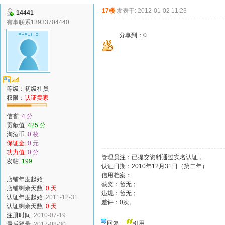
17楼
发表于: 2012-01-02 11:23
14441
有事联系13933704440
分享到：
0
等级：初级社员
权限：
认证卖家
信誉:
4 分
贡献值:
425 分
淘酒币:
0 枚
保证金:
0 元
功力值:
0 分
管理员注：已提交资料通过实名认证，
发帖:
199
认证日期：2010年12月31日（第二年）
信用档案：
店铺年度起始:
获奖：暂无；
店铺剩余天数:
0 天
违规：暂无；
认证年度起始:
2011-12-31
差评：0次。
认证剩余天数:
0 天
注册时间:
2010-07-19
回复
引用
最后登录:
2017-08-30