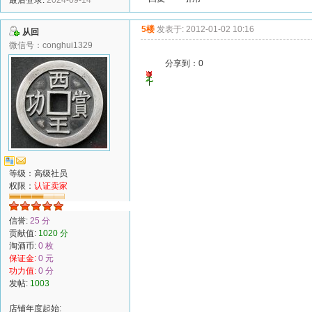
5楼
发表于: 2012-01-02 10:16
从回
微信号：conghui1329
分享到：
0
等级：高级社员
权限：
认证卖家
信誉:
25 分
贡献值:
1020 分
淘酒币:
0 枚
保证金:
0 元
功力值:
0 分
发帖:
1003
店铺年度起始: