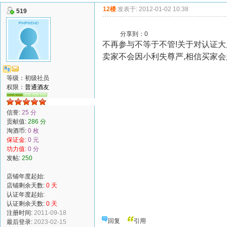
12楼
发表于: 2012-01-02 10:38
519
分享到：
0
不再参与不等于不管!关于对认证大
卖家不会因小利失尊严,相信买家会
等级：初级社员
权限：
普通酒友
信誉:
25 分
贡献值:
286 分
淘酒币:
0 枚
保证金:
0 元
功力值:
0 分
发帖:
250
店铺年度起始:
店铺剩余天数:
0 天
认证年度起始:
认证剩余天数:
0 天
注册时间:
2011-09-18
回复
引用
最后登录:
2023-02-15