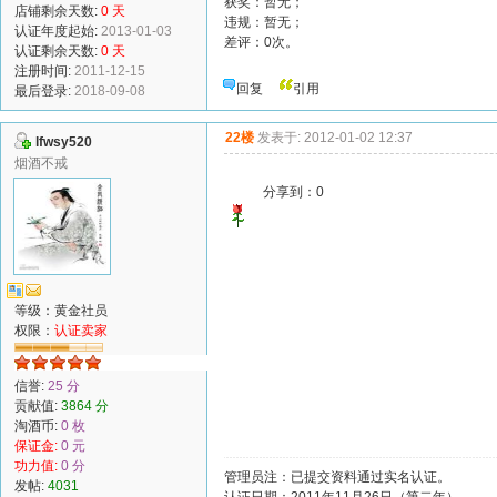
获奖：暂无；
店铺剩余天数:
0 天
违规：暂无；
认证年度起始:
2013-01-03
差评：0次。
认证剩余天数:
0 天
注册时间:
2011-12-15
回复
引用
最后登录:
2018-09-08
22楼
发表于: 2012-01-02 12:37
lfwsy520
烟酒不戒
分享到：
0
等级：黄金社员
权限：
认证卖家
信誉:
25 分
贡献值:
3864 分
淘酒币:
0 枚
保证金:
0 元
功力值:
0 分
管理员注：已提交资料通过实名认证。
发帖:
4031