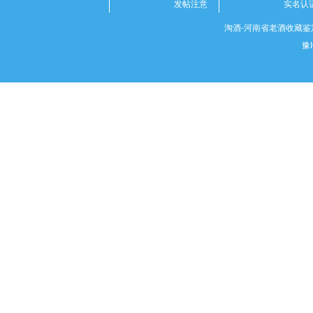
发帖注意
实名认
淘酒-河南省老酒收藏鉴定
豫I