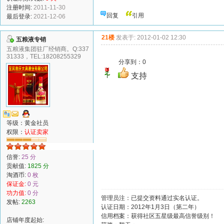
注册时间:
2011-11-30
回复
引用
最后登录:
2021-12-06
21楼
发表于: 2012-01-02 12:30
五粮液专销
五粮液集团驻厂经销商。Q:337
31333，TEL:18208255329
分享到：
0
支持
等级：黄金社员
权限：
认证卖家
信誉:
25 分
贡献值:
1825 分
淘酒币:
0 枚
保证金:
0 元
功力值:
0 分
管理员注：已提交资料通过实名认证。
发帖:
2263
认证日期：2012年1月3日（第二年）
信用档案：获得社区五星级最高信誉级别！
店铺年度起始: