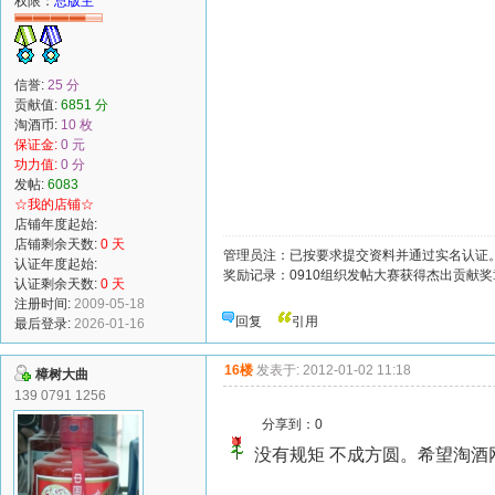
权限：
总版主
信誉:
25 分
贡献值:
6851 分
淘酒币:
10 枚
保证金:
0 元
功力值:
0 分
发帖:
6083
☆我的店铺☆
店铺年度起始:
店铺剩余天数:
0 天
管理员注：已按要求提交资料并通过实名认证
认证年度起始:
奖励记录：0910组织发帖大赛获得杰出贡献奖
认证剩余天数:
0 天
注册时间:
2009-05-18
回复
引用
最后登录:
2026-01-16
16楼
发表于: 2012-01-02 11:18
樟树大曲
139 0791 1256
分享到：
0
没有规矩 不成方圆。希望淘酒