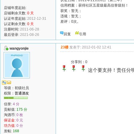
认证日期：2011年11月26日（第二年）
信用档案：获得社区五星级最高信誉级别！
店铺年度起始:
获奖：暂无；
店铺剩余天数:
0 天
违规：暂无；
认证年度起始:
2012-12-31
差评：0次。
认证剩余天数:
0 天
注册时间:
2011-06-28
回复
引用
最后登录:
2021-08-26
23楼
发表于: 2012-01-02 12:41
wangyonjie
分享到：
0
这个要支持！责任分
等级：初级社员
权限：
普通酒友
信誉:
4 分
贡献值:
175 分
淘酒币:
0 枚
保证金:
0 元
功力值:
0 分
发帖:
168