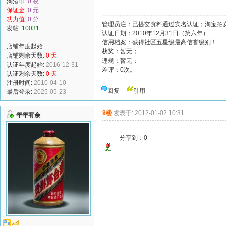
淘酒币:
0 枚
保证金:
0 元
功力值:
0 分
管理员注：已提交资料通过实名认证；淘宝拍卖
发帖:
10031
认证日期：2010年12月31日（第六年）
信用档案：获得社区五星级最高信誉级别！
店铺年度起始:
获奖：暂无；
店铺剩余天数:
0 天
违规：暂无；
认证年度起始:
2016-12-31
差评：0次。
认证剩余天数:
0 天
注册时间:
2010-04-10
回复
引用
最后登录:
2025-05-23
9楼
发表于: 2012-01-02 10:31
年年有余
分享到：
0