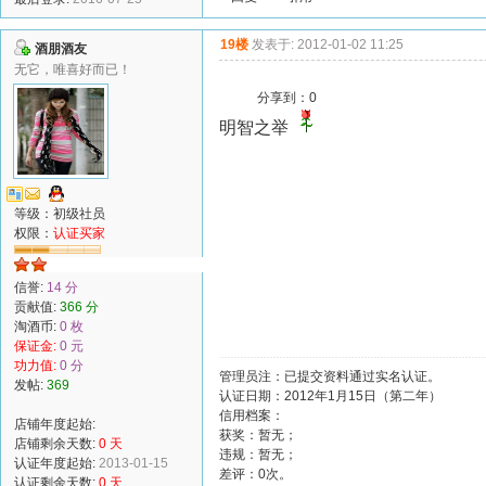
19楼
发表于: 2012-01-02 11:25
酒朋酒友
无它，唯喜好而已！
分享到：
0
明智之举
等级：初级社员
权限：
认证买家
信誉:
14 分
贡献值:
366 分
淘酒币:
0 枚
保证金:
0 元
功力值:
0 分
管理员注：已提交资料通过实名认证。
发帖:
369
认证日期：2012年1月15日（第二年）
信用档案：
店铺年度起始:
获奖：暂无；
店铺剩余天数:
0 天
违规：暂无；
认证年度起始:
2013-01-15
差评：0次。
认证剩余天数:
0 天