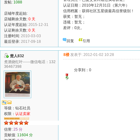
发帖:
1088
认证日期：2010年12月31日（第六年）
信用档案：获得社区五星级最高信誉级别！
店铺年度起始:
获奖：暂无；
店铺剩余天数:
0 天
违规：暂无；
认证年度起始:
2015-12-31
差评：0次。
认证剩余天数:
0 天
注册时间:
2010-03-03
回复
引用
最后登录:
2017-09-18
8楼
发表于: 2012-01-02 10:28
楚人832
煮酒烧红叶------微信电话：132
36467398
分享到：
0
等级：钻石社员
权限：
认证卖家
信誉:
25 分
贡献值:
11604 分