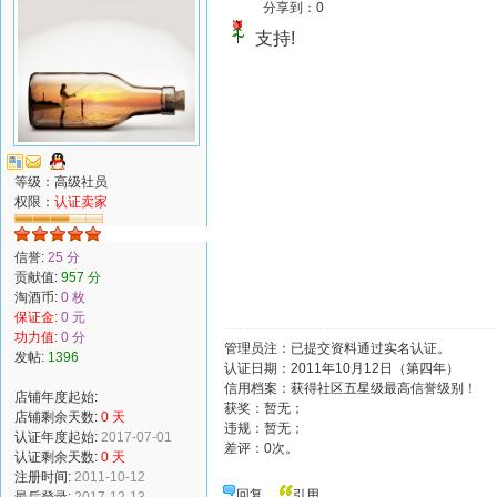
分享到：
0
支持!
等级：高级社员
权限：
认证卖家
信誉:
25 分
贡献值:
957 分
淘酒币:
0 枚
保证金:
0 元
功力值:
0 分
管理员注：已提交资料通过实名认证。
发帖:
1396
认证日期：2011年10月12日（第四年）
信用档案：获得社区五星级最高信誉级别！
店铺年度起始:
获奖：暂无；
店铺剩余天数:
0 天
违规：暂无；
认证年度起始:
2017-07-01
差评：0次。
认证剩余天数:
0 天
注册时间:
2011-10-12
回复
引用
最后登录:
2017-12-13