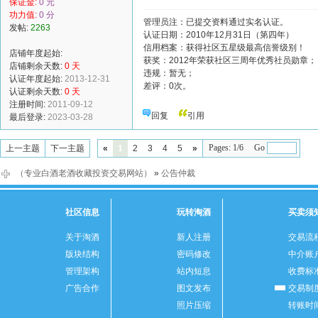
保证金:
0 元
功力值:
0 分
管理员注：已提交资料通过实名认证。
发帖:
2263
认证日期：2010年12月31日（第四年）
信用档案：获得社区五星级最高信誉级别！
店铺年度起始:
获奖：2012年荣获社区三周年优秀社员勋章；
店铺剩余天数:
0 天
违规：暂无；
认证年度起始:
2013-12-31
差评：0次。
认证剩余天数:
0 天
注册时间:
2011-09-12
回复
引用
最后登录:
2023-03-28
Pages: 1/6 Go
上一主题
下一主题
«
1
2
3
4
5
»
（专业白酒老酒收藏投资交易网站）
»
公告仲裁
社区信息
玩转淘酒
买卖须
关于淘酒
新人注册
交易流
版块结构
密码修改
中介账
管理架构
站内短息
收费标
广告合作
图文发布
交易制
照片压缩
转账时