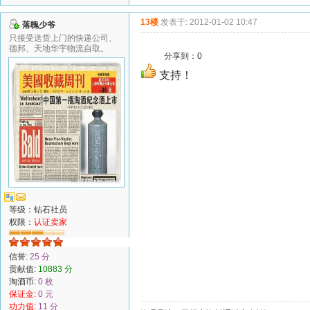
13楼
发表于: 2012-01-02 10:47
落魄少爷
只接受送货上门的快递公司、
德邦、天地华宇物流自取。
分享到：
0
支持！
等级：钻石社员
权限：
认证卖家
信誉:
25 分
贡献值:
10883 分
淘酒币:
0 枚
保证金:
0 元
功力值:
11 分