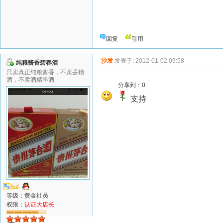
回复
引用
沙发
发表于: 2012-01-02 09:58
纯粮酱香碧春酒
只卖真正纯粮酱香，不卖丢糟
酒，不卖酒精串酒
分享到：
0
支持
等级：黄金社员
权限：
认证大店长