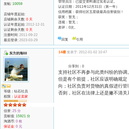
管理员注：已提交资料通过实名认证。
发帖:
10059
认证日期：2011年12月31日（第一年）
信用档案：获得社区五星级最高信誉级别！
店铺年度起始:
获奖：暂无；
店铺剩余天数:
0 天
违规：暂无；
认证年度起始:
2012-12-31
差评：0次。
认证剩余天数:
0 天
注册时间:
2011-09-22
回复
引用
最后登录:
2023-03-29
14楼
发表于: 2012-01-02 10:47
东方的海88
分享到：
0
支持社区不再参与此类纠纷的协调
但是有个前提，社区应该明确规定
向；社区负责对货物的真假进行管
等级：钻石社员
否则，社区在法律上还是撇不清关
权限：
认证卖家
信誉:
25 分
贡献值:
15921 分
淘酒币:
0 枚
保证金:
0 元