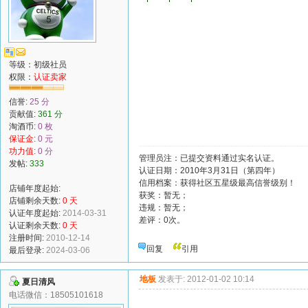
等级：初级社员
权限：
认证卖家
信誉:
25 分
贡献值:
361 分
淘酒币:
0 枚
保证金:
0 元
功力值:
0 分
管理员注：已提交资料通过实名认证。
发帖:
333
认证日期：2010年3月31日（第四年）
信用档案：获得社区五星级最高信誉级别！
店铺年度起始:
获奖：暂无；
店铺剩余天数:
0 天
违规：暂无；
认证年度起始:
2014-03-31
差评：0次。
认证剩余天数:
0 天
注册时间:
2010-12-14
回复
引用
最后登录:
2024-03-06
地板
发表于: 2012-01-02 10:14
夏日清风
电话微信：18505101618