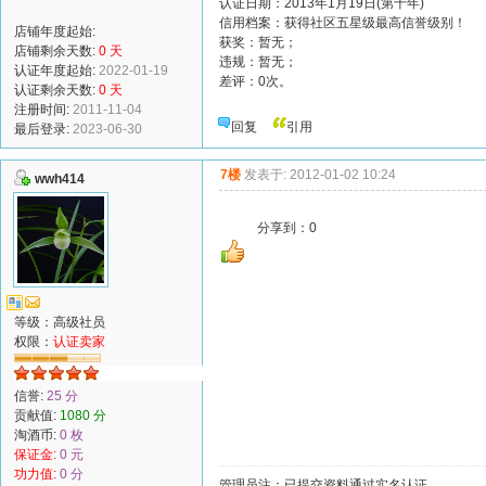
认证日期：2013年1月19日(第十年)
信用档案：获得社区五星级最高信誉级别！
店铺年度起始:
获奖：暂无；
店铺剩余天数:
0 天
违规：暂无；
认证年度起始:
2022-01-19
差评：0次。
认证剩余天数:
0 天
注册时间:
2011-11-04
回复
引用
最后登录:
2023-06-30
7楼
发表于: 2012-01-02 10:24
wwh414
分享到：
0
等级：高级社员
权限：
认证卖家
信誉:
25 分
贡献值:
1080 分
淘酒币:
0 枚
保证金:
0 元
功力值:
0 分
管理员注：已提交资料通过实名认证。