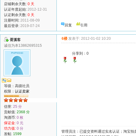
店铺剩余天数:
0 天
认证年度起始:
2012-12-31
认证剩余天数:
0 天
注册时间:
2011-08-09
回复
引用
最后登录:
2019-07-24
6楼
发表于: 2012-01-02 10:20
胥溪客
诚信为本13862695315
分享到：
0
等级：高级社员
权限：
认证卖家
信誉:
25 分
贡献值:
2368 分
淘酒币:
0 枚
保证金:
0 元
功力值:
0 分
管理员注：已提交资料通过实名认证；淘宝拍卖
发帖:
1599