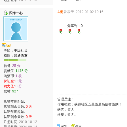
4楼
发表于: 2012-01-02 10:16
四海一心
分享到：
0
等级：中级社员
权限：
普通酒友
信誉:
25 分
贡献值:
1475 分
淘酒币:
1 枚
保证金:
0 元
功力值:
0 分
发帖:
927
管理员注：
店铺年度起始:
信用档案：获得社区五星级最高信誉级别！
店铺剩余天数:
0 天
获奖：暂无；
认证年度起始:
违规：暂无。
认证剩余天数:
0 天
注册时间:
2010-10-12
回复
引用
最后登录:
2024-09-14