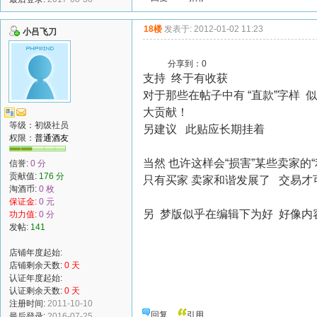
18楼
发表于: 2012-01-02 11:23
小吕飞刀
分享到：
0
支持 终于有收获
对于那些在帖子中有 “直款”字样
大贡献！
等级：初级社员
另建议 此贴应长期挂着
权限：
普通酒友
当然 也许这样会“损害”某些卖家的
信誉:
0 分
贡献值:
176 分
只有买家 卖家和谐发展了 交易才
淘酒币:
0 枚
保证金:
0 元
另 梦版似乎在编辑下为好 好像内容
功力值:
0 分
发帖:
141
店铺年度起始:
店铺剩余天数:
0 天
认证年度起始:
认证剩余天数:
0 天
注册时间:
2011-10-10
回复
引用
最后登录:
2016-07-25