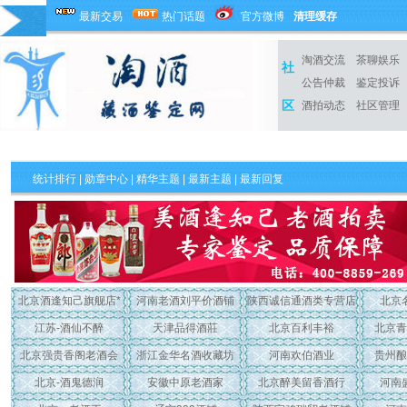
最新交易
热门话题
官方微博
清理缓存
淘酒交流
茶聊娱乐
社
公告仲裁
鉴定投诉
区
酒拍动态
社区管理
统计排行
|
勋章中心
|
精华主题
|
最新主题
| 最新回复
北京酒逢知己旗舰店*
河南老酒刘平价酒铺
陕西诚信通酒类专营店
北京
江苏-酒仙不醉
天津品得酒莊
北京百利丰裕
北京青
北京强贵香阁老酒会
浙江金华名酒收藏坊
河南欢伯酒业
贵州酿
北京-酒鬼德润
安徽中原老酒家
北京醉美留香酒行
河南