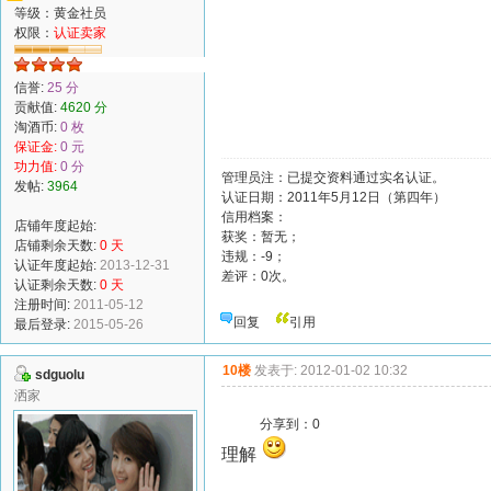
等级：黄金社员
权限：
认证卖家
信誉:
25 分
贡献值:
4620 分
淘酒币:
0 枚
保证金:
0 元
功力值:
0 分
管理员注：已提交资料通过实名认证。
发帖:
3964
认证日期：2011年5月12日（第四年）
信用档案：
店铺年度起始:
获奖：暂无；
店铺剩余天数:
0 天
违规：-9；
认证年度起始:
2013-12-31
差评：0次。
认证剩余天数:
0 天
注册时间:
2011-05-12
回复
引用
最后登录:
2015-05-26
10楼
发表于: 2012-01-02 10:32
sdguolu
洒家
分享到：
0
理解