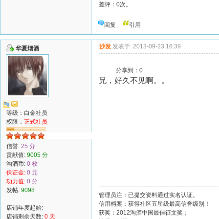
差评：0次。
回复
引用
沙发
发表于: 2013-09-23 16:39
华夏烟酒
分享到：
0
兄，好久不见啊。。
等级：白金社员
权限：
正式社员
信誉:
25 分
贡献值:
9005 分
淘酒币:
0 枚
保证金:
0 元
功力值:
0 分
发帖:
9098
管理员注：已提交资料通过实名认证。
信用档案：获得社区五星级最高信誉级别！
店铺年度起始:
获奖：2012淘酒中国最佳征文奖；
店铺剩余天数:
0 天