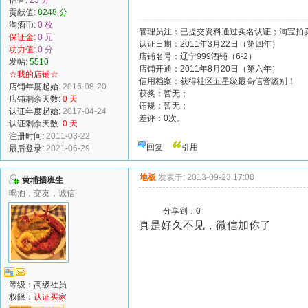
贡献值:
8248 分
淘酒币:
0 枚
管理员注：已提交资料通过实名认证；淘宝拍卖
保证金:
0 元
认证日期：2011年3月22日（第四年）
功力值:
0 分
店铺名号：辽宁999酒铺（6-2）
发帖:
5510
店铺开通：2011年8月20日（第六年）
☆我的店铺☆
信用档案：获得社区五星级最高信誉级别！
店铺年度起始:
2016-08-20
获奖：暂无；
店铺剩余天数:
0 天
违规：暂无；
认证年度起始:
2017-04-24
差评：0次。
认证剩余天数:
0 天
注册时间:
2011-03-22
回复
引用
最后登录:
2021-06-29
地板
发表于: 2013-09-23 17:08
黄埔插班生
喝酒，交友，诚信
分享到：
0
真是好久不见，微信加你了
等级：高级社员
权限：
认证买家