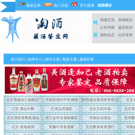
最新交易
热门话题
官方微博
清理缓存
淘酒交流
茶聊娱乐
社
公告仲裁
鉴定投诉
区
酒拍动态
社区管理
统计排行
|
勋章中心
|
精华主题
|
最新主题
| 最新回复
北京酒逢知己旗舰店*
河南老酒刘平价酒铺
陕西诚信通酒类专营店
北京
江苏-酒仙不醉
天津品得酒莊
北京百利丰裕
北京青
北京强贵香阁老酒会
浙江金华名酒收藏坊
河南欢伯酒业
贵州酿
北京-酒鬼德润
安徽中原老酒家
北京醉美留香酒行
河南