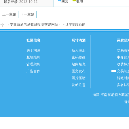
回复
引用
最后登录:
2013-10-11
上一主题
下一主题
（专业白酒老酒收藏投资交易网站）
»
辽宁999酒铺
社区信息
玩转淘酒
买卖须
关于淘酒
新人注册
交易流
版块结构
密码修改
中介账
管理架构
站内短息
收费标
广告合作
图文发布
交易制
照片压缩
转账时
发帖注意
实名认
淘酒-河南省老酒收藏鉴定
豫I