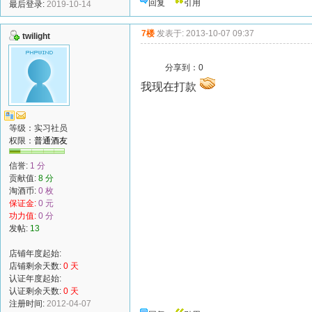
回复
引用
最后登录:
2019-10-14
7楼
发表于: 2013-10-07 09:37
twilight
分享到：
0
我现在打款
等级：实习社员
权限：
普通酒友
信誉:
1 分
贡献值:
8 分
淘酒币:
0 枚
保证金:
0 元
功力值:
0 分
发帖:
13
店铺年度起始:
店铺剩余天数:
0 天
认证年度起始:
认证剩余天数:
0 天
注册时间:
2012-04-07