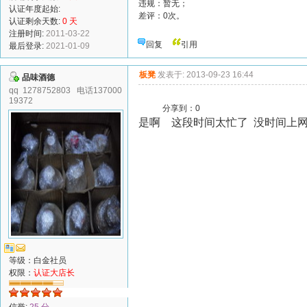
违规：暂无；
认证年度起始:
差评：0次。
认证剩余天数:
0 天
注册时间:
2011-03-22
回复
引用
最后登录:
2021-01-09
板凳
发表于: 2013-09-23 16:44
品味酒德
qq 1278752803 电话137000
19372
分享到：
0
是啊 这段时间太忙了 没时间上
等级：白金社员
权限：
认证大店长
信誉:
25 分