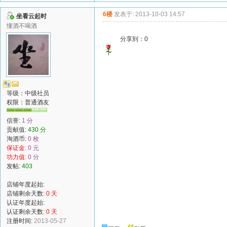
6楼
发表于: 2013-10-03 14:57
坐看云起时
懂酒不喝酒
分享到：
0
等级：中级社员
权限：
普通酒友
信誉:
1 分
贡献值:
430 分
淘酒币:
0 枚
保证金:
0 元
功力值:
0 分
发帖:
403
店铺年度起始:
店铺剩余天数:
0 天
认证年度起始:
认证剩余天数:
0 天
注册时间:
2013-05-27