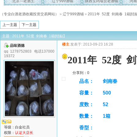
北京—老酒王
辽宁999酒铺
陕西宝鸡瑞贸老酒铺
河南
（专业白酒老酒收藏投资交易网站）
»
辽宁999酒铺
»
2011年 52度 剑南春 1箱[结
上一主题
下一主题
主题 : 2011年 52度 剑南春 1箱[结贴】
楼主
发表于: 2013-09-23 16:28
品味酒德
qq 1278752803 电话137000
19372
2011年 52度
分享到：
0
品名：
剑南春
容量：
500
度数：
52
数量：
1箱
等级：白金社员
香型：
权限：
认证大店长