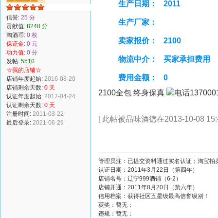
生产日期：
2011
信誉:
25 分
生产厂家：
贡献值:
8248 分
淘酒币:
0 枚
卖家报价：
2100
保证金:
0 元
功力值:
0 分
物流中介：
买家承担费用
发帖:
5510
☆我的店铺☆
费用金额：
0
店铺年度起始:
2016-08-20
店铺剩余天数:
0 天
2100全包 终身保真
电话137000
认证年度起始:
2017-04-24
认证剩余天数:
0 天
注册时间:
2011-03-22
[ 此帖被品味酒德在2013-10-08 15
最后登录:
2021-06-29
管理员注：已提交资料通过实名认证；淘宝拍卖
认证日期：2011年3月22日（第四年）
店铺名号：辽宁999酒铺（6-2）
店铺开通：2011年8月20日（第六年）
信用档案：获得社区五星级最高信誉级别！
获奖：暂无；
违规：暂无；