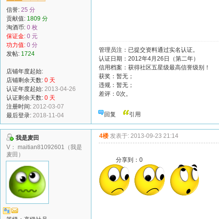
信誉:
25 分
贡献值:
1809 分
淘酒币:
0 枚
保证金:
0 元
功力值:
0 分
管理员注：已提交资料通过实名认证。
发帖:
1724
认证日期：2012年4月26日（第二年）
信用档案：获得社区五星级最高信誉级别！
店铺年度起始:
获奖：暂无；
店铺剩余天数:
0 天
违规：暂无；
认证年度起始:
2013-04-26
差评：0次。
认证剩余天数:
0 天
注册时间:
2012-03-07
回复
引用
最后登录:
2018-11-04
4楼
发表于: 2013-09-23 21:14
我是麦田
V： maitian81092601（我是
麦田）
分享到：
0