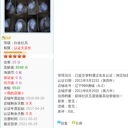
等级：白金社员
权限：
认证大店长
信誉:
25 分
贡献值:
8248 分
淘酒币:
0 枚
管理员注：已提交资料通过实名认证；淘宝拍卖
保证金:
0 元
认证日期：2011年3月22日（第四年）
功力值:
0 分
店铺名号：辽宁999酒铺（6-2）
发帖:
5510
店铺开通：2011年8月20日（第六年）
☆我的店铺☆
信用档案：获得社区五星级最高信誉级别！
店铺年度起始:
2016-08-20
获奖：暂无；
店铺剩余天数:
0 天
违规：暂无；
认证年度起始:
2017-04-24
差评：0次。
认证剩余天数:
0 天
注册时间:
2011-03-22
回复
引用
最后登录:
2021-06-29