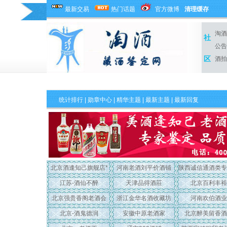
最新交易
热门话题
官方微博
清理缓存
淘酒
社
公告
区
酒拍
统计排行
|
勋章中心
|
精华主题
|
最新主题
| 最新回复
北京酒逢知己旗舰店*
河南老酒刘平价酒铺
陕西诚信通酒类专
江苏-酒仙不醉
天津品得酒莊
北京百利丰裕
北京强贵香阁老酒会
浙江金华名酒收藏坊
河南欢伯酒业
北京-酒鬼德润
安徽中原老酒家
北京醉美留香酒