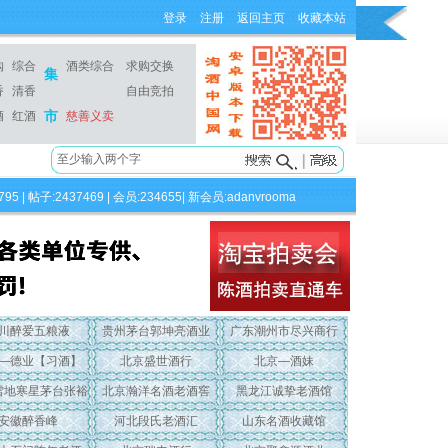
登录
注册
返回主页
收藏本站
购
综合
酒类综合
求购交换
集
香
清香
自由竞拍
市
酒
红酒
慈善义卖
795 | 帖子:2437469 | 会员:234655| 新会员:
adanvrooma
川醉爱五粮液
贵州茅台郭坤亮酒业
广东潮州市尽兴商行
—德业【习酒】
北京盛世酒行
北京—酒妹
雪地寒星茅台张裕
北京瀚洋名酒老酒窖
黑龙江诚挚老酒馆
安徽醉香峰
河北段氏老酒汇
山东名酒收藏馆