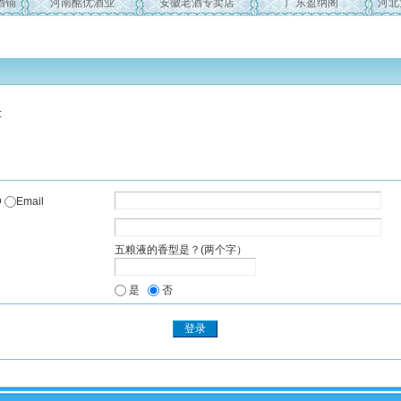
酒铺
河南酩优酒业
安徽老酒专卖店
广东盈纳阁
河北
:
D
Email
五粮液的香型是？(两个字）
是
否