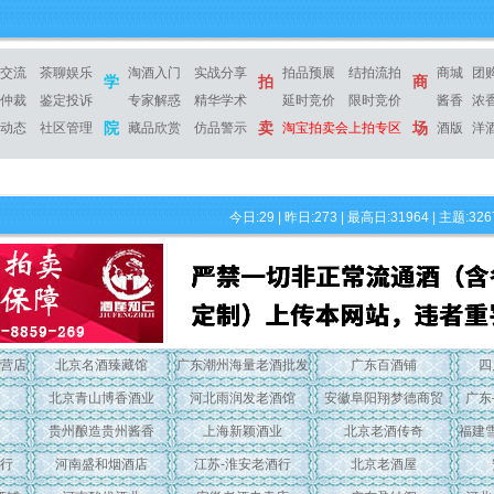
交流
茶聊娱乐
淘酒入门
实战分享
拍品预展
结拍流拍
商城
团
学
拍
商
仲裁
鉴定投诉
专家解惑
精华学术
延时竞价
限时竞价
酱香
浓
院
卖
场
动态
社区管理
藏品欣赏
仿品警示
淘宝拍卖会上拍专区
酒版
洋
今日:29 | 昨日:273 | 最高日:31964 | 主题:326
营店
北京名酒臻藏馆
广东潮州海量老酒批发
广东百酒铺
四
北京青山博香酒业
河北雨润发老酒馆
安徽阜阳翔梦德商贸
广东
贵州酿造贵州酱香
上海新颖酒业
北京老酒传奇
福建
行
河南盛和烟酒店
江苏-淮安老酒行
北京老酒屋