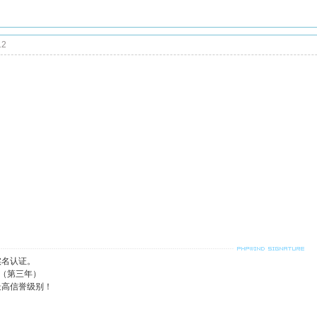
12
实名认证。
日（第三年）
最高信誉级别！