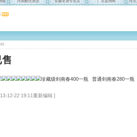
酒铺
河南酩优酒业
安徽老酒专卖店
广东盈纳阁
河北
售
:45
已售
珍藏级剑南春400一瓶 普通剑南春280一瓶
-12-22 19:11重新编辑 ]