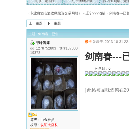
北京—老酒王
辽宁999酒铺
陕西宝鸡瑞贸老
（专业白酒老酒收藏投资交易网站）
»
辽宁999酒铺
»
剑南春---已
上一主题
下一主题
主题 : 剑南春---已售
楼主
发表于: 2013-10-31 22
品味酒德
qq 1278752803 电话137000
19372
剑南春---
分享到：
0
[ 此帖被品味酒德在2013
等级：白金社员
权限：
认证大店长