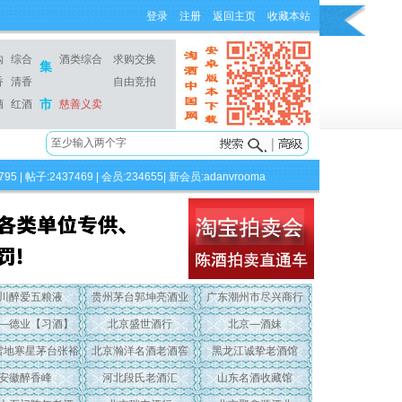
登录
注册
返回主页
收藏本站
购
综合
酒类综合
求购交换
集
香
清香
自由竞拍
市
酒
红酒
慈善义卖
795 | 帖子:2437469 | 会员:234655| 新会员:
adanvrooma
川醉爱五粮液
贵州茅台郭坤亮酒业
广东潮州市尽兴商行
—德业【习酒】
北京盛世酒行
北京—酒妹
雪地寒星茅台张裕
北京瀚洋名酒老酒窖
黑龙江诚挚老酒馆
安徽醉香峰
河北段氏老酒汇
山东名酒收藏馆