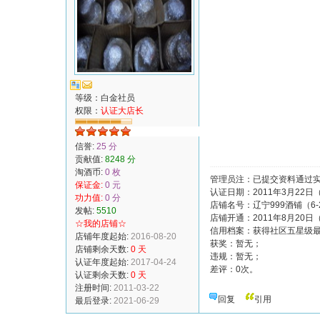
等级：白金社员
权限：
认证大店长
信誉:
25 分
贡献值:
8248 分
淘酒币:
0 枚
管理员注：已提交资料通过实
保证金:
0 元
认证日期：2011年3月22日
功力值:
0 分
店铺名号：辽宁999酒铺（6-
发帖:
5510
店铺开通：2011年8月20日
☆我的店铺☆
信用档案：获得社区五星级
店铺年度起始:
2016-08-20
获奖：暂无；
店铺剩余天数:
0 天
违规：暂无；
认证年度起始:
2017-04-24
差评：0次。
认证剩余天数:
0 天
注册时间:
2011-03-22
回复
引用
最后登录:
2021-06-29