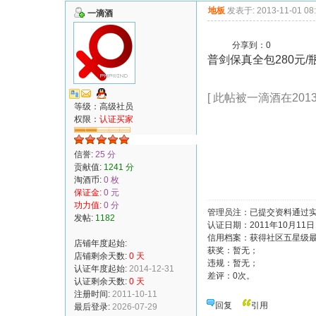
地板
发表于: 2013-11-01 08
一滴酒
分享到：
0
普剑保真全包280元
[ 此帖被一滴酒在2013-1
等级：高级社员
权限：
认证买家
信誉:
25 分
贡献值:
1241 分
淘酒币:
0 枚
保证金:
0 元
功力值:
0 分
管理员注：已提交资料通过
发帖:
1182
认证日期：2011年10月11
信用档案：获得社区五星级
店铺年度起始:
获奖：暂无；
店铺剩余天数:
0 天
违规：暂无；
认证年度起始:
2014-12-31
差评：0次。
认证剩余天数:
0 天
注册时间:
2011-10-11
回复
引用
最后登录:
2026-07-29