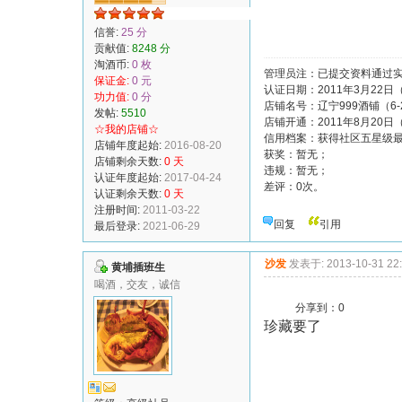
信誉:
25 分
贡献值:
8248 分
淘酒币:
0 枚
管理员注：已提交资料通过实
保证金:
0 元
认证日期：2011年3月22日
功力值:
0 分
店铺名号：辽宁999酒铺（6-
发帖:
5510
店铺开通：2011年8月20日
☆我的店铺☆
信用档案：获得社区五星级
店铺年度起始:
2016-08-20
获奖：暂无；
店铺剩余天数:
0 天
违规：暂无；
认证年度起始:
2017-04-24
差评：0次。
认证剩余天数:
0 天
注册时间:
2011-03-22
回复
引用
最后登录:
2021-06-29
沙发
发表于: 2013-10-31 22
黄埔插班生
喝酒，交友，诚信
分享到：
0
珍藏要了