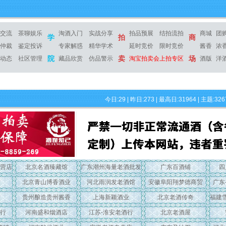
交流
茶聊娱乐
淘酒入门
实战分享
拍品预展
结拍流拍
商城
团
学
拍
商
仲裁
鉴定投诉
专家解惑
精华学术
延时竞价
限时竞价
酱香
浓
院
卖
场
动态
社区管理
藏品欣赏
仿品警示
淘宝拍卖会上拍专区
酒版
洋
今日:29 | 昨日:273 | 最高日:31964 | 主题:326
营店
北京名酒臻藏馆
广东潮州海量老酒批发
广东百酒铺
四
北京青山博香酒业
河北雨润发老酒馆
安徽阜阳翔梦德商贸
广东
贵州酿造贵州酱香
上海新颖酒业
北京老酒传奇
福建
行
河南盛和烟酒店
江苏-淮安老酒行
北京老酒屋