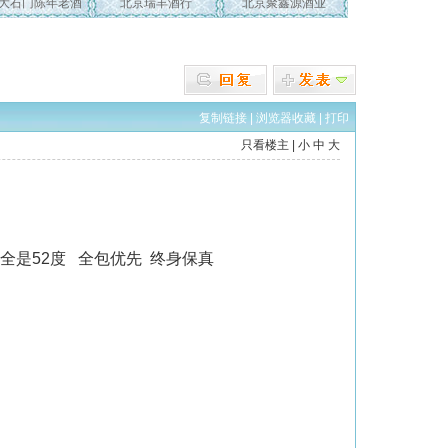
大石门陈年老酒
北京瑞丰酒行
北京聚鑫源酒业
复制链接
|
浏览器收藏
|
打印
只看楼主
|
小
中
大
 全是52度 全包优先 终身保真