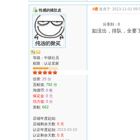
4楼
发表于: 2013-11-01 09:
性感的猪肚皮
分享到：
0
如没出，排队，全要
等级：中级社员
权限：
认证卖家
信誉:
25 分
贡献值:
792 分
淘酒币:
0 枚
保证金:
0 元
功力值:
0 分
发帖:
662
店铺年度起始:
店铺剩余天数:
0 天
认证年度起始:
2015-03-10
认证剩余天数:
0 天