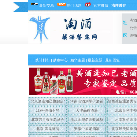
最新交易
热门话题
官方微博
清理缓存
淘酒
社
公告
区
酒拍
统计排行
|
勋章中心
|
精华主题
|
最新主题
| 最新回复
北京酒逢知己旗舰店*
河南老酒刘平价酒铺
陕西诚信通酒类专
江苏-酒仙不醉
天津品得酒莊
北京百利丰裕
北京强贵香阁老酒会
浙江金华名酒收藏坊
河南欢伯酒业
北京-酒鬼德润
安徽中原老酒家
北京醉美留香酒