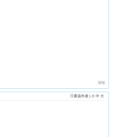
顶端
只看该作者
|
小
中
大