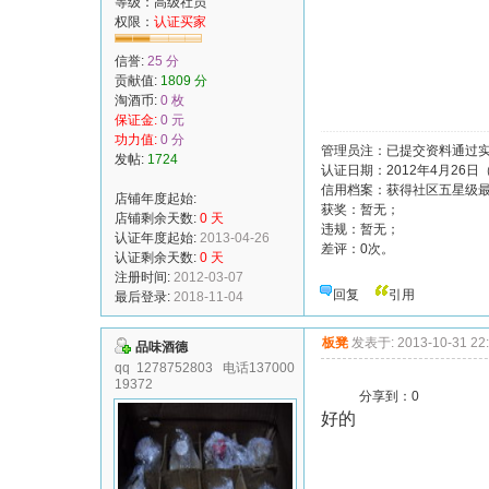
等级：高级社员
权限：
认证买家
信誉:
25 分
贡献值:
1809 分
淘酒币:
0 枚
保证金:
0 元
功力值:
0 分
管理员注：已提交资料通过
发帖:
1724
认证日期：2012年4月26日
信用档案：获得社区五星级
店铺年度起始:
获奖：暂无；
店铺剩余天数:
0 天
违规：暂无；
认证年度起始:
2013-04-26
差评：0次。
认证剩余天数:
0 天
注册时间:
2012-03-07
回复
引用
最后登录:
2018-11-04
板凳
发表于: 2013-10-31 22
品味酒德
qq 1278752803 电话137000
19372
分享到：
0
好的