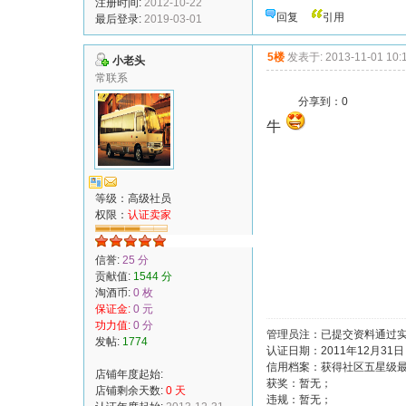
注册时间:
2012-10-22
回复
引用
最后登录:
2019-03-01
5楼
发表于: 2013-11-01 10:
小老头
常联系
分享到：
0
牛
等级：高级社员
权限：
认证卖家
信誉:
25 分
贡献值:
1544 分
淘酒币:
0 枚
保证金:
0 元
功力值:
0 分
管理员注：已提交资料通过
发帖:
1774
认证日期：2011年12月31
信用档案：获得社区五星级
店铺年度起始:
获奖：暂无；
店铺剩余天数:
0 天
违规：暂无；