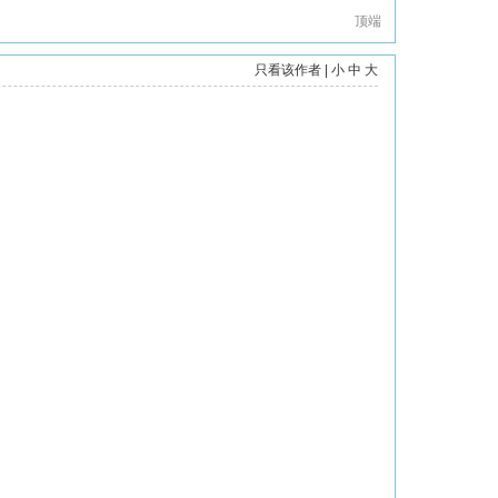
顶端
只看该作者
|
小
中
大