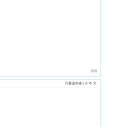
顶端
只看该作者
|
小
中
大