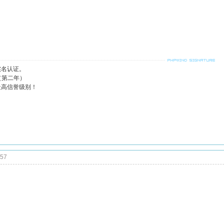
实名认证。
（第二年）
最高信誉级别！
:57