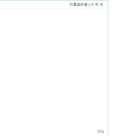
只看该作者
|
小
中
大
顶端