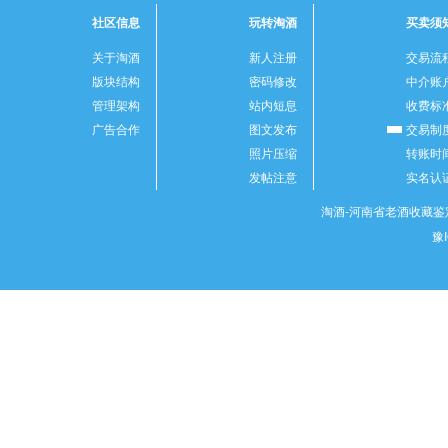
社区信息
玩转淘酒
买卖须
关于淘酒
新人注册
交易流
版块结构
密码修改
中介账
管理架构
站内短息
收费标
广告合作
图文发布
交易制
照片压缩
转账时
发帖注意
实名认
淘酒-河南省老酒收藏鉴定
豫I