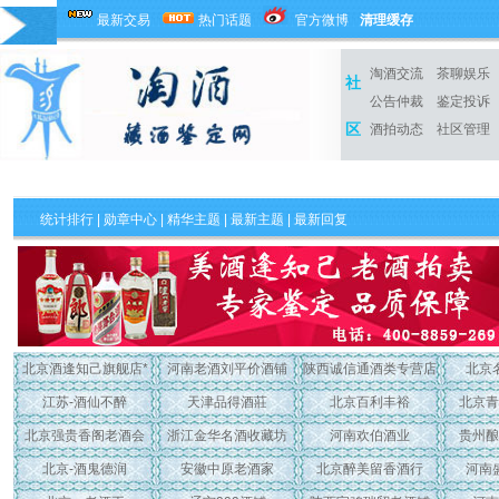
最新交易
热门话题
官方微博
清理缓存
淘酒交流
茶聊娱乐
社
公告仲裁
鉴定投诉
区
酒拍动态
社区管理
统计排行
|
勋章中心
|
精华主题
|
最新主题
| 最新回复
北京酒逢知己旗舰店*
河南老酒刘平价酒铺
陕西诚信通酒类专营店
北京
江苏-酒仙不醉
天津品得酒莊
北京百利丰裕
北京青
北京强贵香阁老酒会
浙江金华名酒收藏坊
河南欢伯酒业
贵州酿
北京-酒鬼德润
安徽中原老酒家
北京醉美留香酒行
河南