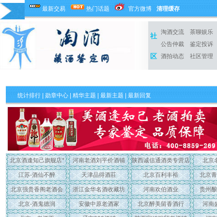
最新交易
热门话题
官方微博
清理缓存
淘酒交流
茶聊娱乐
社
公告仲裁
鉴定投诉
区
酒拍动态
社区管理
统计排行
|
勋章中心
|
精华主题
|
最新主题
| 最新回复
北京酒逢知己旗舰店*
河南老酒刘平价酒铺
陕西诚信通酒类专营店
北京
江苏-酒仙不醉
天津品得酒莊
北京百利丰裕
北京青
北京强贵香阁老酒会
浙江金华名酒收藏坊
河南欢伯酒业
贵州酿
北京-酒鬼德润
安徽中原老酒家
北京醉美留香酒行
河南