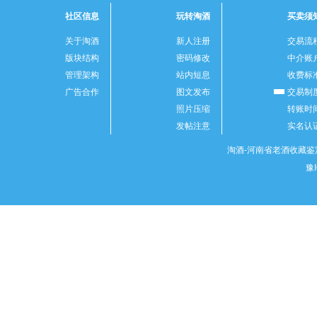
社区信息
玩转淘酒
买卖须
关于淘酒
新人注册
交易流
版块结构
密码修改
中介账
管理架构
站内短息
收费标
广告合作
图文发布
交易制
照片压缩
转账时
发帖注意
实名认
淘酒-河南省老酒收藏鉴定
豫I